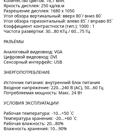
Количество цветов: 16,7 млн.
Яркость дисплея: 250 кд/кв.м
Разрешение дисплея: 1680 x 1050
Угол обзора вертикальный: вверх 80`/ вниз 80`
Угол обзора горизонтальный: влево 85` / вправо 85`
Коэффициент контрастности (тип.): 1000 : 1
Частота развёртки: 30...80 КГц / 60...75 Гц
РАЗЪЁМЫ
Аналоговый видеовход: VGA
Цифровой видеовход: DVI
Сенсорный интерфейс: USB
ЭНЕРГОПОТРЕБЛЕНИЕ
Источник питания: внутренний блок питания
Входное напряжение: 220...240 В (AC), 50...60 Гц
Потребляемая мощность: Макс. 24 Вт
УСЛОВИЯ ЭКСПЛУАТАЦИИ
Рабочая температура: -10...+50 `C
Температура хранения: -20...+60 `C
Рабочая влажность: 20...80%
Влажность хранения: 10...90%