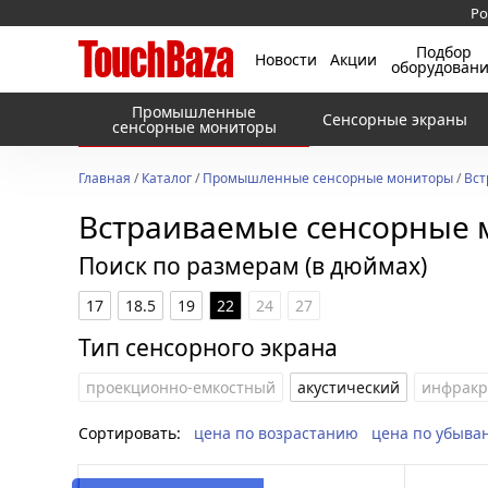
Ро
Подбор
Новости
Акции
оборудован
Промышленные
Сенсорные экраны
сенсорные мониторы
Главная
/
Каталог
/
Промышленные сенсорные мониторы
/
Вст
Встраиваемые сенсорные 
Поиск по размерам (в дюймах)
17
18.5
19
22
24
27
Тип сенсорного экрана
проекционно-емкостный
акустический
инфрак
Сортировать:
цена по возрастанию
цена по убыва