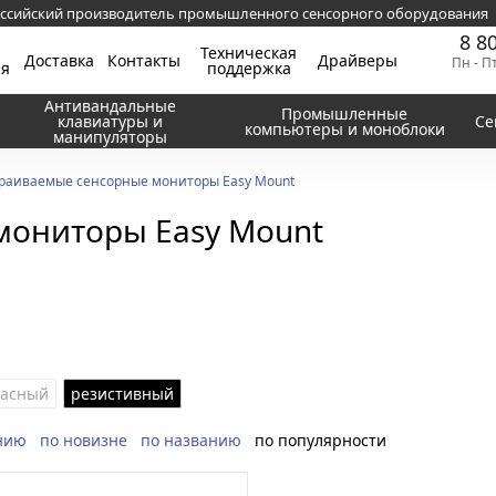
ссийский производитель промышленного сенсорного оборудования
8 8
Техническая
Доставка
Контакты
Драйверы
Пн - П
ия
поддержка
Антивандальные
Промышленные
клавиатуры и
Се
компьютеры и моноблоки
манипуляторы
раиваемые сенсорные мониторы Easy Mount
мониторы Easy Mount
расный
резистивный
нию
по новизне
по названию
по популярности