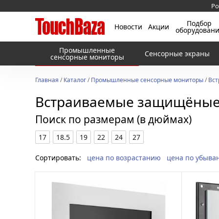
Ро
Подбор
Новости
Акции
оборудован
Промышленные
Сенсорные экраны
сенсорные мониторы
Главная
/
Каталог
/
Промышленные сенсорные мониторы
/
Вс
Встраиваемые защищёные
Поиск по размерам (в дюймах)
17
18.5
19
22
24
27
Сортировать:
цена по возрастанию
цена по убыва