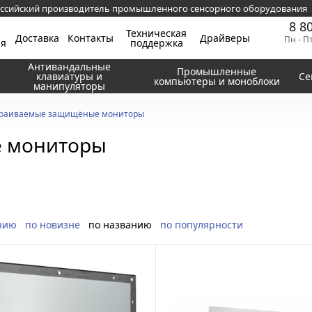
ссийский производитель промышленного сенсорного оборудования
8 8
Техническая
Доставка
Контакты
Драйверы
Пн - П
ия
поддержка
Антивандальные
Промышленные
клавиатуры и
Се
компьютеры и моноблоки
манипуляторы
траиваемые защищёные мониторы
 мониторы
нию
по новизне
по названию
по популярности