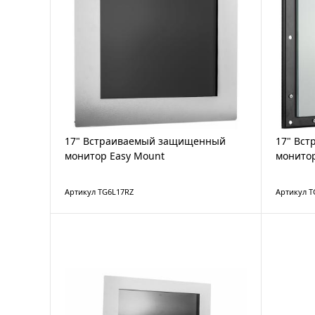
17" Встраиваемый защищенный
17" Вс
монитор Easy Mount
монито
Артикул TG6L17RZ
Артикул 