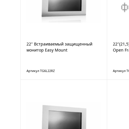
22" Встраиваемый защищенный
22"(21,
монитор Easy Mount
Open F
Артикул TG6L22RZ
Артикул 