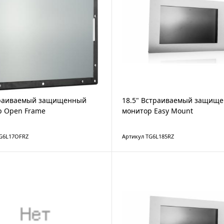
траиваемый защищенный
18.5" Встраиваемый защищ
р Open Frame
монитор Easy Mount
TG6L17OFRZ
Артикул TG6L185RZ