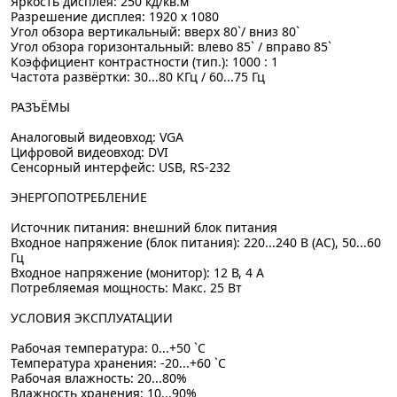
Яркость дисплея: 250 кд/кв.м
Разрешение дисплея: 1920 x 1080
Угол обзора вертикальный: вверх 80`/ вниз 80`
Угол обзора горизонтальный: влево 85` / вправо 85`
Коэффициент контрастности (тип.): 1000 : 1
Частота развёртки: 30...80 КГц / 60...75 Гц
РАЗЪЁМЫ
Аналоговый видеовход: VGA
Цифровой видеовход: DVI
Сенсорный интерфейс: USB, RS-232
ЭНЕРГОПОТРЕБЛЕНИЕ
Источник питания: внешний блок питания
Входное напряжение (блок питания): 220...240 В (AC), 50...60
Гц
Входное напряжение (монитор): 12 В, 4 А
Потребляемая мощность: Макс. 25 Вт
УСЛОВИЯ ЭКСПЛУАТАЦИИ
Рабочая температура: 0...+50 `C
Температура хранения: -20...+60 `C
Рабочая влажность: 20...80%
Влажность хранения: 10...90%