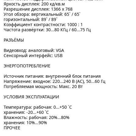
Яркость дисплея: 200 кд/кв.м
Разрешение дисплея: 1366 x 768
Угол обзора: вертикальный: 65` / 65`
горизонтальный: 89` / 89`
Коэффициент контрастности: 1000 : 1
Частота развёртки: 30...80 КГц / 60...75 Гц
РАЗЪЁМЫ
Видеовход: аналоговый: VGA
Сенсорный интерфейс: USB
ЭНЕРГОПОТРЕБЛЕНИЕ
Источник питания: внутренний блок питания
Напряжение: входное: 220...240 В (AC), 50...60 Гц
Потребляемая мощность: Mакс. 20 Вт
УСЛОВИЯ ЭКСПЛУАТАЦИИ
Температура: рабочая: 0...+50 `C
хранения: -20...+60 `C
Влажность: рабочая: 20%...80%
хранения: 10%...90%
ПРОЧЕЕ