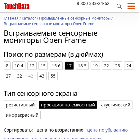
8 800 333-24-62
Главная
/
Каталог
/
Промышленные сенсорные мониторы
/
Встраиваемые сенсорные мониторы Open Frame
Встраиваемые сенсорные
мониторы Open Frame
Поиск по размерам (в дюймах)
8
10.4
12
15
15.6
17
18.5
19
22
23
24
27
32
42
43
55
Тип сенсорного экрана
резистивный
проекционно-емкостный
акустический
инфракрасный
Сортировать:
цена по возрастанию
цена по убыванию
по новизне
по названию
по популярности