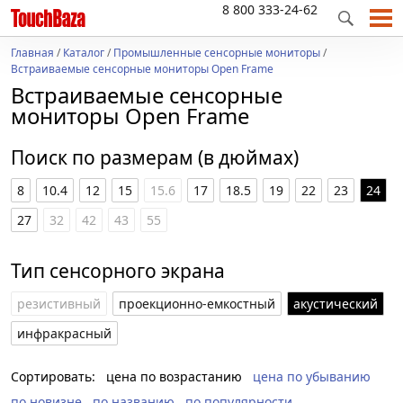
8 800 333-24-62
Главная
/
Каталог
/
Промышленные сенсорные мониторы
/
Встраиваемые сенсорные мониторы Open Frame
Встраиваемые сенсорные
мониторы Open Frame
Поиск по размерам (в дюймах)
8
10.4
12
15
15.6
17
18.5
19
22
23
24
27
32
42
43
55
Тип сенсорного экрана
резистивный
проекционно-емкостный
акустический
инфракрасный
Сортировать:
цена по возрастанию
цена по убыванию
по новизне
по названию
по популярности