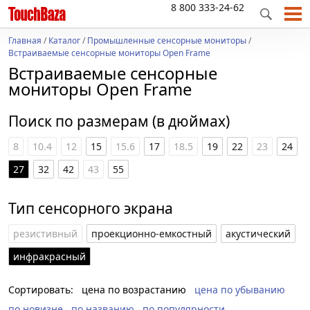
8 800 333-24-62
Главная
/
Каталог
/
Промышленные сенсорные мониторы
/
Встраиваемые сенсорные мониторы Open Frame
Встраиваемые сенсорные
мониторы Open Frame
Поиск по размерам (в дюймах)
8
10.4
12
15
15.6
17
18.5
19
22
23
24
27
32
42
43
55
Тип сенсорного экрана
резистивный
проекционно-емкостный
акустический
инфракрасный
Сортировать:
цена по возрастанию
цена по убыванию
по новизне
по названию
по популярности