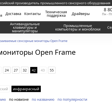
ссийский производитель промышленного сенсорного оборудования
8 8
Техническая
Доставка
Контакты
Драйверы
Пн - П
ия
поддержка
Антивандальные
Промышленные
клавиатуры и
Се
компьютеры и моноблоки
манипуляторы
раиваемые сенсорные мониторы Open Frame
мониторы Open Frame
24
27
32
42
43
55
еский
инфракрасный
нию
по новизне
по названию
по популярности