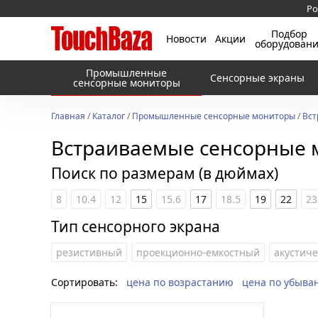
Ро
Подбор
Новости
Акции
оборудован
Промышленные
Сенсорные экраны
сенсорные мониторы
Главная
/
Каталог
/
Промышленные сенсорные мониторы
/
Вст
Встраиваемые сенсорные 
Поиск по размерам (в дюймах)
8
10.4
12
15
15.6
17
18.5
19
22
23
Тип сенсорного экрана
резистивный
проекционно-емкостный
акустич
Сортировать:
цена по возрастанию
цена по убыва