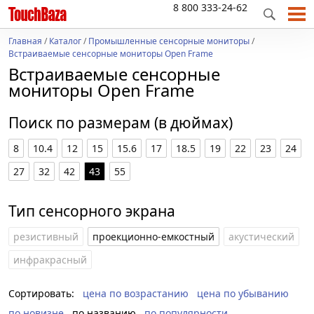
8 800 333-24-62
Главная
/
Каталог
/
Промышленные сенсорные мониторы
/
Встраиваемые сенсорные мониторы Open Frame
Встраиваемые сенсорные
мониторы Open Frame
Поиск по размерам (в дюймах)
8
10.4
12
15
15.6
17
18.5
19
22
23
24
27
32
42
43
55
Тип сенсорного экрана
резистивный
проекционно-емкостный
акустический
инфракрасный
Сортировать:
цена по возрастанию
цена по убыванию
по новизне
по названию
по популярности