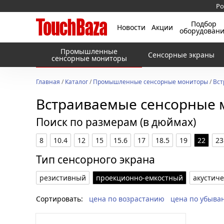
Ро
Подбор
Новости
Акции
оборудован
Промышленные
Сенсорные экраны
сенсорные мониторы
Главная
/
Каталог
/
Промышленные сенсорные мониторы
/
Вст
Встраиваемые сенсорные 
Поиск по размерам (в дюймах)
8
10.4
12
15
15.6
17
18.5
19
22
23
Тип сенсорного экрана
резистивный
проекционно-емкостный
акустич
Сортировать:
цена по возрастанию
цена по убыва