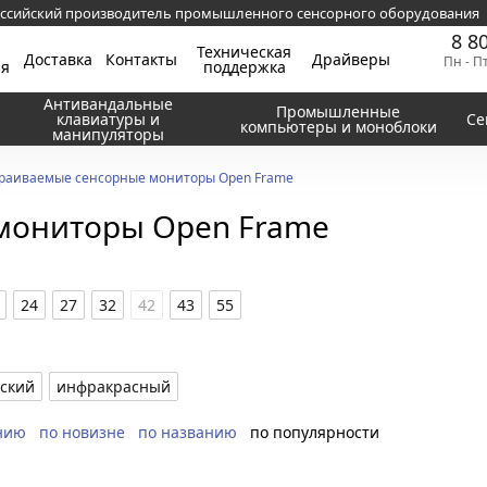
ссийский производитель промышленного сенсорного оборудования
8 8
Техническая
Доставка
Контакты
Драйверы
Пн - П
ия
поддержка
Антивандальные
Промышленные
клавиатуры и
Се
компьютеры и моноблоки
манипуляторы
раиваемые сенсорные мониторы Open Frame
мониторы Open Frame
24
27
32
42
43
55
еский
инфракрасный
нию
по новизне
по названию
по популярности