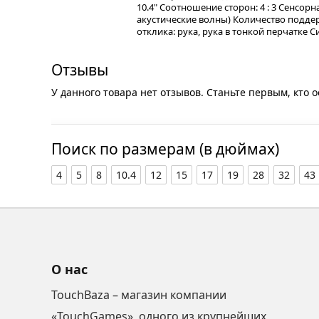
10.4" Соотношение сторон: 4 : 3 Сенсор
акустические волны) Количество подде
отклика: рука, рука в тонкой перчатке Си
Отзывы
У данного товара нет отзывов. Станьте первым, кто о
Поиск по размерам (в дюймах)
4
5
8
10.4
12
15
17
19
28
32
43
О нас
TouchBaza – магазин компании
«TouchGames», одного из крупнейших