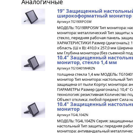
Аналогичные
19" Защищенный настольны
широкоформатный монитор (
Артикул TG19IRPOSW
МОДЕЛЬ: TG19IRPOSW Тип монитора: нас
монитора: металлический Тип защиты: 
стекло, передняя рабочая панель защ
ХАРАКТЕРИСТИКИ Размер (диагональ): 19
область (Ш x В): 410,0 x 257,0 мм Ширин
мм Глубина монитора (без съемной подст
10.4" Защищенный настольн
монитор, стекло 1,4 мм
Артикул TG10401W4RZN
толщина стекла 1,4 мм МОДЕЛЬ: TG104
монитор Тип монитора: настольный Тип
защищена от пыли Корпус монитора: а
ПАРАМЕТРЫ Размер (диагональ): 10,4'' С
технология: резистивная Количество по
Объект отклика: любой предмет Сила нажат
10.4" Защищенный настольн
монитор
Артикул TG4L104ZN
МОДЕЛЬ: TG4L104ZN Серия: защищенный
настольный Тип защиты: передняя рабо
монитора: антивандальный металличес