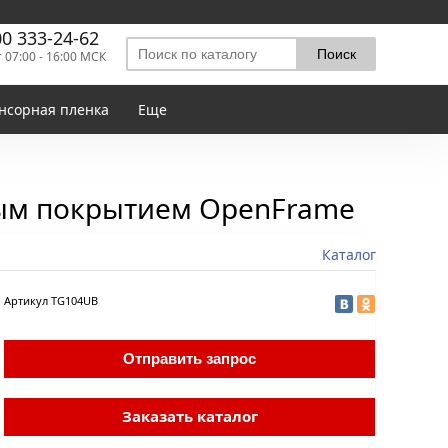
00 333-24-62
т 07:00 - 16:00 МСК
нсорная пленка
Еще
ым покрытием OpenFrame
Каталог
Артикул
TG104UB
Отправить запрос
Заказать каталог