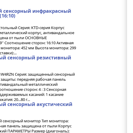
й сенсорный инфракрасный
16:10)
тольный Серия: KTD-серия Корпус
металлический корпус, антивандальное
ищена от пыли ОСНОВНЫЕ
'' Соотношение сторон: 16:10 Активная
а монитора: 452 мм Высота монитора: 299
авки):...
ый сенсорный резистивный
01W4RZN Серия: защищенный сенсорный
 защиты: передняя рабочая панель
нтивандальный металлический
оотношение сторон: 4 : 3 Сенсорная
ддерживаемых касаний: 1 касание
ия: 20...80 г...
ый сенсорный акустический
 сенсорный монитор Тип монитора:
чая панель защищена от пыли Корпус
кий ПАРАМЕТРЫ Размер (диагональ):