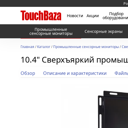
Ро
Подбор
Новости
Акции
оборудован
Промышленные
Сенсорные экраны
сенсорные мониторы
Главная
/
Каталог
/
Промышленные сенсорные мониторы
/
Све
10.4" Сверхъяркий промы
Обзор
Описание и характеристики
Файл