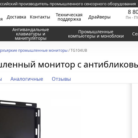
ссийский производитель промышленного сенсорного оборудования
8 8
Техническая
Доставка
Контакты
Драйверы
Пн - П
ия
поддержка
Антивандальные
Промышленные
клавиатуры и
Се
компьютеры и моноблоки
манипуляторы
рхъяркие промышленные мониторы
/ TG104UB
шленный монитор с антибликов
ы
Аналогичные
Отзывы