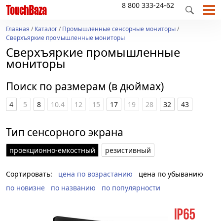
8 800 333-24-62
Главная
/
Каталог
/
Промышленные сенсорные мониторы
/
Сверхъяркие промышленные мониторы
Сверхъяркие промышленные
мониторы
Поиск по размерам (в дюймах)
4
5
8
10.4
12
15
17
19
28
32
43
Тип сенсорного экрана
проекционно-емкостный
резистивный
Сортировать:
цена по возрастанию
цена по убыванию
по новизне
по названию
по популярности