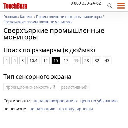
8 800 333-24-62
Главная
/
Каталог
/
Промышленные сенсорные мониторы
/
Сверхъяркие промышленные мониторы
Сверхъяркие промышленные
мониторы
Поиск по размерам (в дюймах)
4
5
8
10.4
12
15
17
19
28
32
43
Тип сенсорного экрана
проекционно-емкостный
резистивный
Сортировать:
цена по возрастанию
цена по убыванию
по новизне
по названию
по популярности