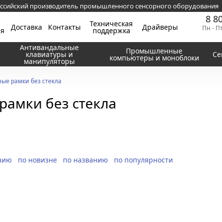
ссийский производитель промышленного сенсорного оборудования
8 8
Техническая
Доставка
Контакты
Драйверы
Пн - П
ия
поддержка
Антивандальные
Промышленные
клавиатуры и
Се
компьютеры и моноблоки
манипуляторы
ые рамки без стекла
амки без стекла
нию
по новизне
по названию
по популярности