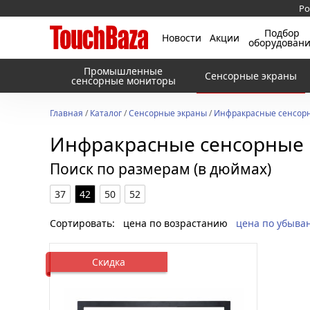
Ро
Подбор
Новости
Акции
оборудован
Промышленные
Сенсорные экраны
сенсорные мониторы
Главная
/
Каталог
/
Сенсорные экраны
/
Инфракрасные сенсорн
Инфракрасные сенсорные р
Поиск по размерам (в дюймах)
37
42
50
52
Сортировать:
цена по возрастанию
цена по убыва
Скидка