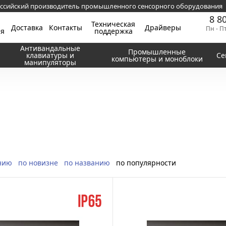
ссийский производитель промышленного сенсорного оборудования
8 8
Техническая
Доставка
Контакты
Драйверы
Пн - П
ия
поддержка
Антивандальные
Промышленные
клавиатуры и
Се
компьютеры и моноблоки
манипуляторы
нию
по новизне
по названию
по популярности