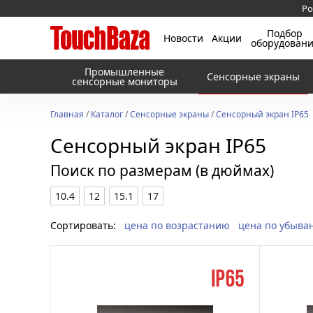
Ро
Подбор
Новости
Акции
оборудован
Промышленные
Сенсорные экраны
сенсорные мониторы
Главная
/
Каталог
/
Сенсорные экраны
/
Сенсорный экран IP65
Сенсорный экран IP65
Поиск по размерам (в дюймах)
10.4
12
15.1
17
Сортировать:
цена по возрастанию
цена по убыва