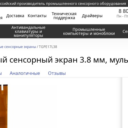
ссийский производитель промышленного сенсорного оборудования
8 8
Техническая
Доставка
Контакты
Драйверы
Пн - П
ия
поддержка
Антивандальные
Промышленные
клавиатуры и
Се
компьютеры и моноблоки
манипуляторы
ые сенсорные экраны
/ TGPE17L38
й сенсорный экран 3.8 мм, муль
ы
Аналогичные
Отзывы