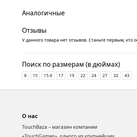
Аналогичные
Отзывы
У данного товара нет отзывов. Станьте первым, кто о
Поиск по размерам (в дюймах)
8
15
15.6
17
19
22
24
27
32
43
О нас
TouchBaza – магазин компании
«TouchGames», одного из крупнейших