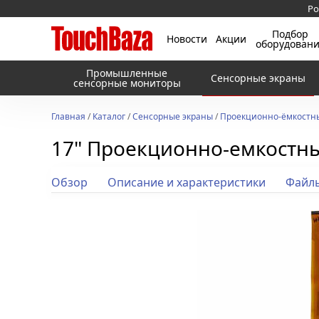
Ро
Подбор
Новости
Акции
оборудован
Промышленные
Сенсорные экраны
сенсорные мониторы
Главная
/
Каталог
/
Сенсорные экраны
/
Проекционно-ёмкостн
17" Проекционно-емкостны
Обзор
Описание и характеристики
Файл