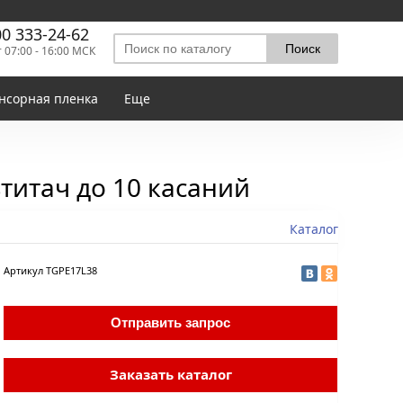
00 333-24-62
т 07:00 - 16:00 МСК
нсорная пленка
Еще
титач до 10 касаний
Каталог
Артикул
TGPE17L38
Отправить запрос
Заказать каталог