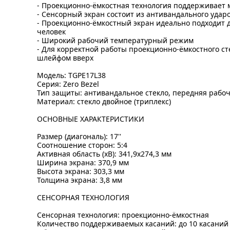
- Проекционно-ёмкостная технология поддерживает 
- Сенсорный экран состоит из антивандального удар
- Проекционно-ёмкостный экран идеально подходит 
человек
- Широкий рабочий температурный режим
- Для корректной работы проекционно-ёмкостного ст
шлейфом вверх
Модель: TGPE17L38
Серия: Zero Bezel
Тип защиты: антивандальное стекло, передняя рабо
Материал: стекло двойное (триплекс)
ОСНОВНЫЕ ХАРАКТЕРИСТИКИ
Размер (диагональ): 17''
Соотношение сторон: 5:4
Активная область (xВ): 341,9x274,3 мм
Ширина экрана: 370,9 мм
Высота экрана: 303,3 мм
Толщина экрана: 3,8 мм
СЕНСОРНАЯ ТЕХНОЛОГИЯ
Сенсорная технология: проекционно-ёмкостная
Количество поддерживаемых касаний: до 10 касаний