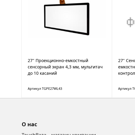
27" Проекционно-емкостный
27" Сен
сенсорный экран 4,3 мм, мультитач
емкостн
до 10 касаний
контро
Артикул TGPE27WL43
Артикул T
О нас