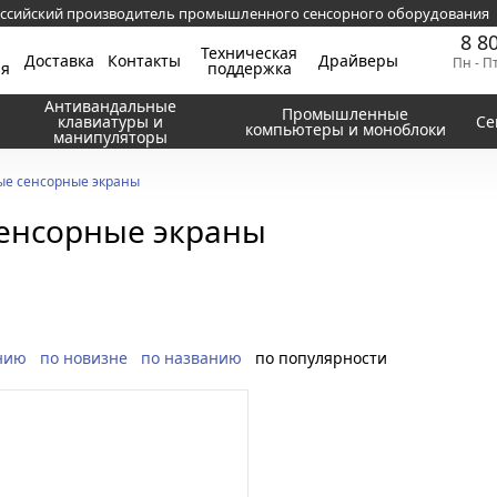
ссийский производитель промышленного сенсорного оборудования
8 8
Техническая
Доставка
Контакты
Драйверы
Пн - П
ия
поддержка
Антивандальные
Промышленные
клавиатуры и
Се
компьютеры и моноблоки
манипуляторы
ые сенсорные экраны
енсорные экраны
нию
по новизне
по названию
по популярности