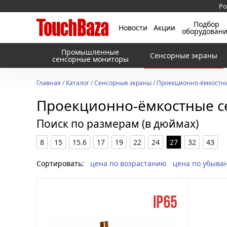
Ро
Подбор
Новости
Акции
оборудован
Промышленные
Сенсорные экраны
сенсорные мониторы
Главная
/
Каталог
/
Сенсорные экраны
/
Проекционно-ёмкостн
Проекционно-ёмкостные с
Поиск по размерам (в дюймах)
8
15
15.6
17
19
22
24
27
32
43
Сортировать:
цена по возрастанию
цена по убыва