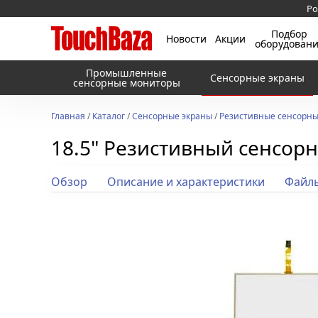
Ро
Подбор
Новости
Акции
оборудован
Промышленные
Сенсорные экраны
сенсорные мониторы
Главная
/
Каталог
/
Сенсорные экраны
/
Резистивные сенсорны
18.5" Резистивный сенсор
Обзор
Описание и характеристики
Файл