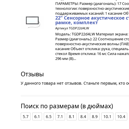
ПАРАМЕТРЫ: Размер (диагональ): 17 Соот
технологии: поверхностно-акустические
поддерживаемых касаний: 1 касание Объе
22" Cенсорное акустическое 
рамке, комплект
Артикул TGDP22d4LW
Модель: TGDP22d4LW Материал экрана: 
Размер (диагональ): 22 Соотношение сто
поверхностно-акустические волны (ПАВ
касание Объект отклика: рука, специа
стекол Время отклика: 16 мс Сила нажати
296 мм (В)...
Отзывы
У данного товара нет отзывов. Станьте первым, кто о
Поиск по размерам (в дюймах)
5.7
6.1
6.5
7.1
8.1
8.4
8.9
10.1
10.4