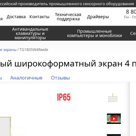
ссийский производитель промышленного сенсорного оборудования
8 8
Техническая
Доставка
Контакты
Драйверы
Пн - П
ия
поддержка
Антивандальные
Промышленные
клавиатуры и
Се
компьютеры и моноблоки
манипуляторы
е экраны
/ TG1805W4Rwide
ный широкоформатный экран 4 
ы
Аналогичные
Отзывы