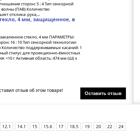
ношение сторон: 5 : 4 Тип сенсорной
 волны (ПАВ) Количество
кт отклика: рука,...
стекло, 4 мм, защищенное, в
закаленное стекло, 4 мм ПАРАМЕТРЫ:
рон: 16 : 10 Тип сенсорной технологии:
) Количество поддерживаемых касаний: 1
льный стилус для проекционно-ёмкостных
я: <10 г Активная область: 474 мм (Ш) х
ставил отзыв об этом товаре!
Оставить отзыв
12.1
14.1
15
15.6
17
18.5
19
20
22
24