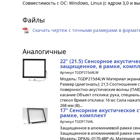
Совместимость с ОС: Windows, Linux (с ядром 3,0 и в
Файлы
Скачать чертеж с точными размерами в формате 
Аналогичные
22" (21.5) Cенсорное акустиче
защищенное, в рамке, комп
Артикул TGDP215d4LW
Модель: TGDP215d4LW Материал экрана:
Размер (диагональ): 21,5 Соотношение ст
поверхностно-акустические волны (ПАВ
касание Объект отклика: рука, специа
стекол Время отклика: 16 мс Сила нажати
268 мм (В)...
17" Cенсорное акустическое 
рамке, комплект
Артикул TGDP17d4L
Защищенное в алюминиевой рамке сенс
Защищенное в алюминиевой рамке сенс
Модель: DPKAL-0170-4BP-AL Материал эк