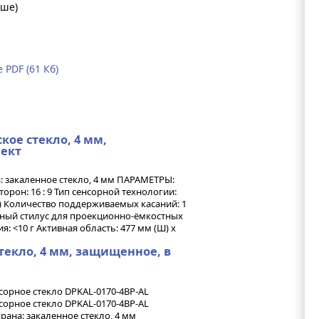
ыше)
PDF (61 Кб)
ское стекло, 4 мм,
лект
 закаленное стекло, 4 мм ПАРАМЕТРЫ:
орон: 16 : 9 Тип сенсорной технологии:
) Количество поддерживаемых касаний: 1
льный стилус для проекционно-ёмкостных
я: <10 г Активная область: 477 мм (Ш) х
стекло, 4 мм, защищенное, в
орное стекло DPKAL-0170-4BP-AL
орное стекло DPKAL-0170-4BP-AL
рана: закаленное стекло, 4 мм