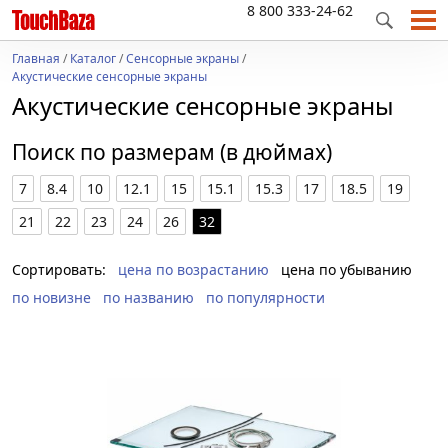
8 800 333-24-62
Главная
/
Каталог
/
Сенсорные экраны
/
Акустические сенсорные экраны
Акустические сенсорные экраны
Поиск по размерам (в дюймах)
7
8.4
10
12.1
15
15.1
15.3
17
18.5
19
21
22
23
24
26
32
Сортировать:
цена по возрастанию
цена по убыванию
по новизне
по названию
по популярности