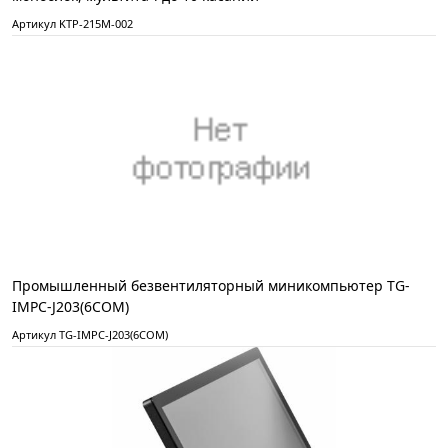
Артикул KTP-215M-002
Промышленный безвентиляторный миникомпьютер TG-
IMPC-J203(6COM)
Артикул TG-IMPC-J203(6COM)