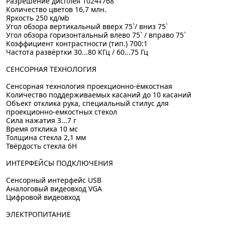
Разрешение дисплея 1024‡768
Количество цветов 16,7 млн.
Яркость 250 кд/мb
Угол обзора вертикальный вверх 75`/ вниз 75`
Угол обзора горизонтальный влево 75` / вправо 75`
Коэффициент контрастности (тип.) 700:1
Частота развёртки 30...80 КГц / 60...75 Гц
СЕНСОРНАЯ ТЕХНОЛОГИЯ
Сенсорная технология проекционно-ёмкостная
Количество поддерживаемых касаний до 10 касаний
Объект отклика рука, специальный стилус для
проекционно-емкостных стекол
Сила нажатия 3...7 г
Время отклика 10 мс
Толщина стекла 2,1 мм
Твёрдость стекла 6H
ИНТЕРФЕЙСЫ ПОДКЛЮЧЕНИЯ
Сенсорный интерфейс USB
Аналоговый видеовход VGA
Цифровой видеовход
ЭЛЕКТРОПИТАНИЕ