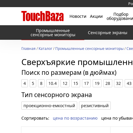
Ро
Подбор
Новости
Акции
оборудован
Промышленные
Сенсорные экраны
сенсорные мониторы
Главная
/
Каталог
/
Промышленные сенсорные мониторы
/
Све
Сверхъяркие промышленн
Поиск по размерам (в дюймах)
4
5
8
10.4
12
15
17
19
28
32
43
Тип сенсорного экрана
проекционно-емкостный
резистивный
Сортировать:
цена по возрастанию
цена по убыва