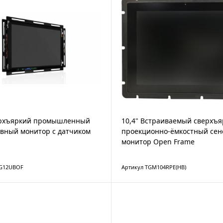
ерхъяркий промышленный
10,4" Встраиваемый сверхъ
вный монитор с датчиком
проекционно-ёмкостный се
монитор Open Frame
TG12UBOF
Артикул TGM104RPE(HB)