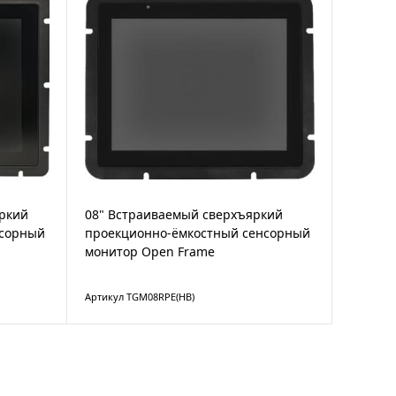
яркий
08" Встраиваемый сверхъяркий
нсорный
проекционно-ёмкостный сенсорный
монитор Open Frame
Артикул TGM08RPE(HB)