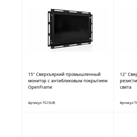
15" Сверхъяркий промышленный
12" Св
монитор с антибликовым покрытием
резисти
OpenFrame
света
Артикул TG15UB
Артикул 