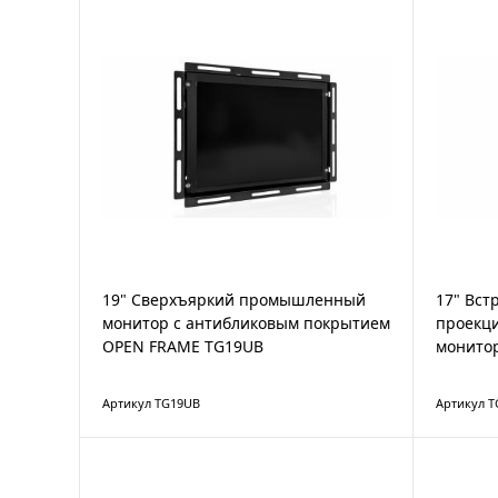
19" Сверхъяркий промышленный
17" Вст
монитор с антибликовым покрытием
проекц
OPEN FRAME TG19UB
монито
Артикул TG19UB
Артикул T