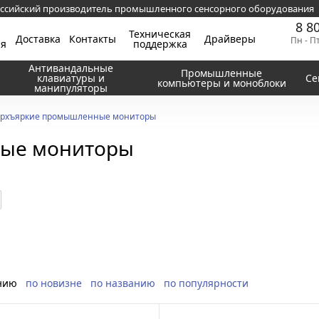
ссийский производитель промышленного сенсорного оборудования
8 8
Техническая
Доставка
Контакты
Драйверы
Пн - П
ия
поддержка
Антивандальные
Промышленные
клавиатуры и
Се
компьютеры и моноблоки
манипуляторы
рхъяркие промышленные мониторы
ые мониторы
нию
по новизне
по названию
по популярности