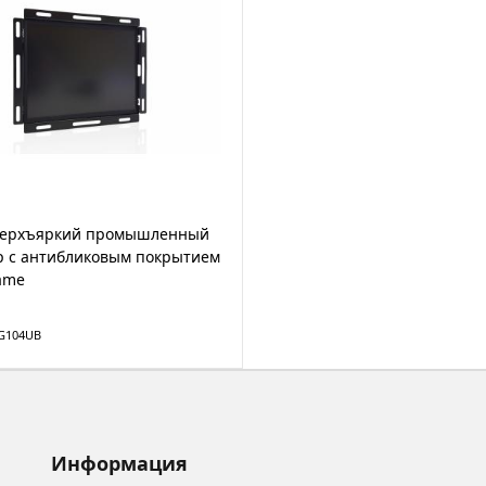
Сверхъяркий промышленный
р с антибликовым покрытием
ame
TG104UB
Информация