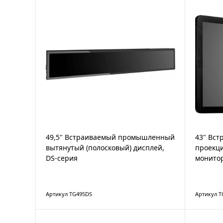
49,5" Встраиваемый промышленный
43" Вст
вытянутый (полосковый) дисплей,
проекц
DS-серия
монито
Артикул TG495DS
Артикул T