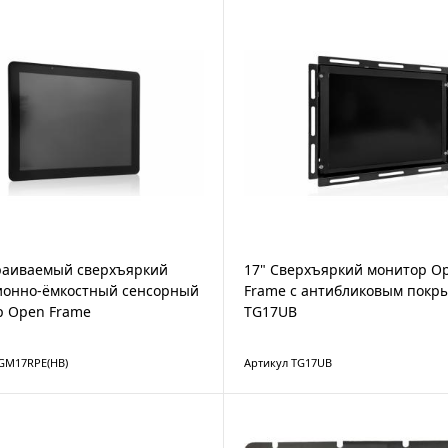
раиваемый сверхъяркий
17" Сверхъяркий монитор O
ионно-ёмкостный сенсорный
Frame с антибликовым покр
р Open Frame
TG17UB
GM17RPE(HB)
Артикул TG17UB