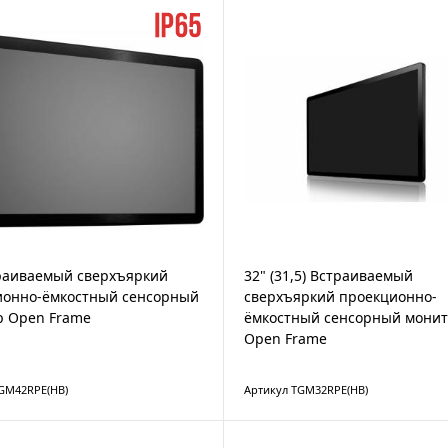
раиваемый сверхъяркий
32" (31,5) Встраиваемый
ионно-ёмкостный сенсорный
сверхъяркий проекционно-
р Open Frame
ёмкостный сенсорный мони
Open Frame
GM42RPE(HB)
Артикул TGM32RPE(HB)