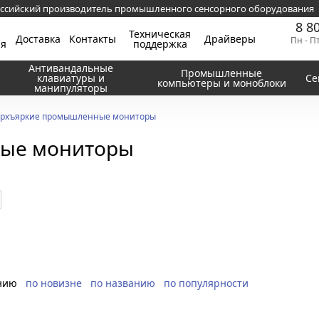
ссийский производитель промышленного сенсорного оборудования
8 8
Техническая
Доставка
Контакты
Драйверы
Пн - П
ия
поддержка
Антивандальные
Промышленные
клавиатуры и
Се
компьютеры и моноблоки
манипуляторы
рхъяркие промышленные мониторы
ые мониторы
нию
по новизне
по названию
по популярности