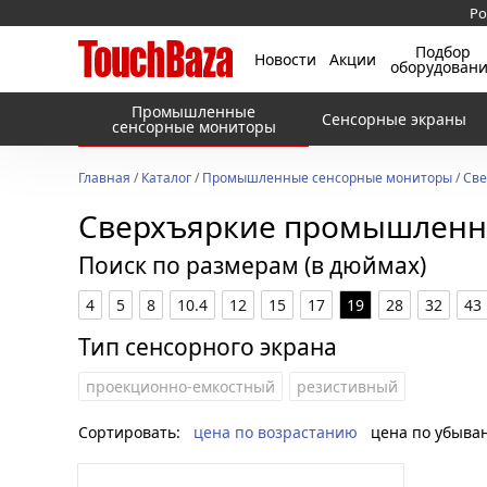
Ро
Подбор
Новости
Акции
оборудован
Промышленные
Сенсорные экраны
сенсорные мониторы
Главная
/
Каталог
/
Промышленные сенсорные мониторы
/
Све
Сверхъяркие промышленн
Поиск по размерам (в дюймах)
4
5
8
10.4
12
15
17
19
28
32
43
Тип сенсорного экрана
проекционно-емкостный
резистивный
Сортировать:
цена по возрастанию
цена по убыва