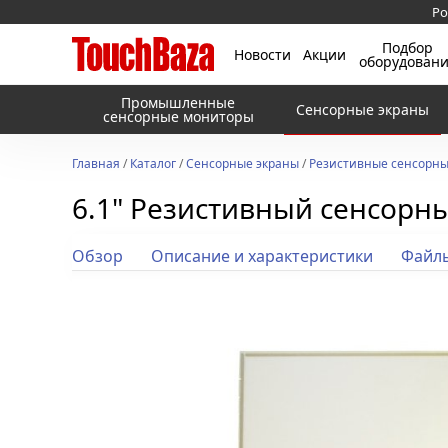
Ро
Подбор
Новости
Акции
оборудован
Промышленные
Сенсорные экраны
сенсорные мониторы
Главная
/
Каталог
/
Сенсорные экраны
/
Резистивные сенсорны
6.1" Резистивный сенсорн
Обзор
Описание и характеристики
Файл