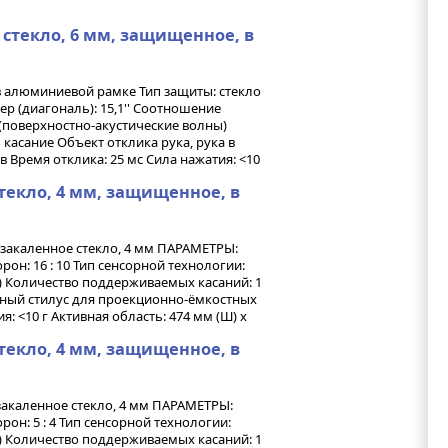
 стекло, 6 мм, защищенное, в
в алюминиевой рамке Тип защиты: стекло
 (диагональ): 15,1'' Соотношение
В (поверхностно-акустические волны)
касание Объект отклика рука, рука в
в Время отклика: 25 мс Сила нажатия: <10
стекло, 4 мм, защищенное, в
закаленное стекло, 4 мм ПАРАМЕТРЫ:
рон: 16 : 10 Тип сенсорной технологии:
) Количество поддерживаемых касаний: 1
льный стилус для проекционно-ёмкостных
я: <10 г Активная область: 474 мм (Ш) х
стекло, 4 мм, защищенное, в
закаленное стекло, 4 мм ПАРАМЕТРЫ:
рон: 5 : 4 Тип сенсорной технологии:
) Количество поддерживаемых касаний: 1