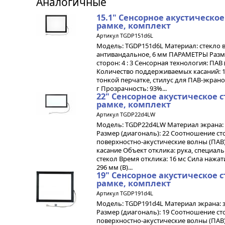
Аналогичные
15.1" Cенсорное акустическое
рамке, комплект
Артикул TGDP151d6L
Модель: TGDP151d6L Материал: стекло 
антивандальное, 6 мм ПАРАМЕТРЫ Размер
сторон: 4 : 3 Сенсорная технология: ПА
Количество поддерживаемых касаний: 1 
тонкой перчатке, стилус для ПАВ-экрано
г Прозрачность: 93%...
22" Cенсорное акустическое 
рамке, комплект
Артикул TGDP22d4LW
Модель: TGDP22d4LW Материал экрана: 
Размер (диагональ): 22 Соотношение сто
поверхностно-акустические волны (ПАВ
касание Объект отклика: рука, специа
стекол Время отклика: 16 мс Сила нажати
296 мм (В)...
19" Cенсорное акустическое 
рамке, комплект
Артикул TGDP191d4L
Модель: TGDP191d4L Материал экрана: 
Размер (диагональ): 19 Соотношение сто
поверхностно-акустические волны (ПАВ