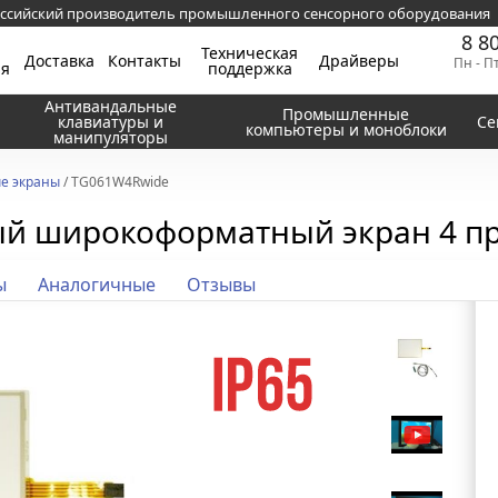
ссийский производитель промышленного сенсорного оборудования
8 8
Техническая
Доставка
Контакты
Драйверы
Пн - П
ия
поддержка
Антивандальные
Промышленные
клавиатуры и
Се
компьютеры и моноблоки
манипуляторы
е экраны
/ TG061W4Rwide
ый широкоформатный экран 4 п
ы
Аналогичные
Отзывы