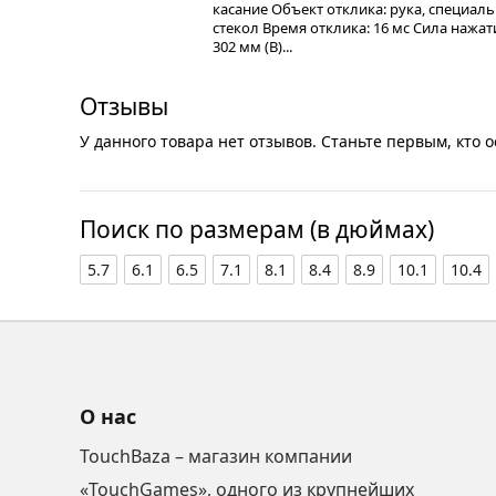
касание Объект отклика: рука, специа
стекол Время отклика: 16 мс Сила нажати
302 мм (В)...
Отзывы
У данного товара нет отзывов. Станьте первым, кто о
Поиск по размерам (в дюймах)
5.7
6.1
6.5
7.1
8.1
8.4
8.9
10.1
10.4
О нас
TouchBaza – магазин компании
«TouchGames», одного из крупнейших