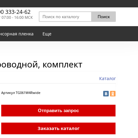
00 333-24-62
т 07:00 - 16:00 МСК
нсорная пленка
Еще
роводной, комплект
Каталог
Артикул
TG061W4Rwide
Отправить запрос
Заказать каталог