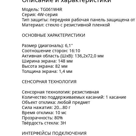
Модель: TG061W4R
Серия: 4W-серия
Тип защиты: передняя рабочая панель защищена от
Материал: стекло с резистивной пленкой
ОСНОВНЫЕ ХАРАКТЕРИСТИКИ
Размер (диагональ): 6,1''
Соотношение сторон: 16:10
Активная область (ШхВ): 136,2х72,0 мм
Ширина экрана: 148 мм
Высота экрана: 82 мм
Толщина экрана: 1,4 мм
СЕНСОРНАЯ ТЕХНОЛОГИЯ
Сенсорная технология: резистивная
Количество поддерживаемых касаний: 1 касание
Объект отклика: любой предмет
Сила нажатия: 20...80 г
Время отклика: 10 мс
Прозрачность: 80%
Твёрдость стекла: 3H
ИНТЕРФЕЙСЫ ПОДКЛЮЧЕНИЯ