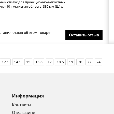
льный стилус для проекционно-ёмкостных
я: <10 г Активная область: 380 мм (Ш) х
ставил отзыв об этом товаре!
Оставить отзыв
12.1
14.1
15
15.6
17
18.5
19
20
22
24
Информация
Контакты
О магазине