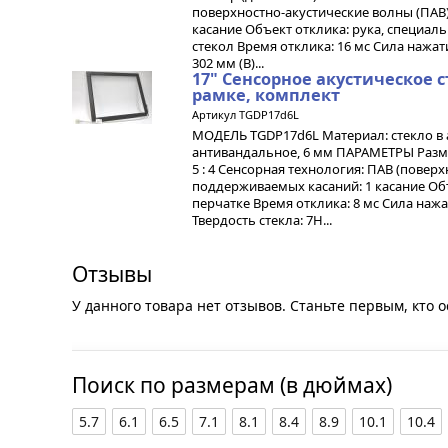
поверхностно-акустические волны (ПАВ
касание Объект отклика: рука, специа
стекол Время отклика: 16 мс Сила нажати
302 мм (В)...
17" Cенсорное акустическое 
рамке, комплект
Артикул TGDP17d6L
МОДЕЛЬ TGDP17d6L Материал: стекло в 
антивандальное, 6 мм ПАРАМЕТРЫ Размер
5 : 4 Сенсорная технология: ПАВ (повер
поддерживаемых касаний: 1 касание Объ
перчатке Время отклика: 8 мс Сила нажат
Твердость стекла: 7Н...
Отзывы
У данного товара нет отзывов. Станьте первым, кто о
Поиск по размерам (в дюймах)
5.7
6.1
6.5
7.1
8.1
8.4
8.9
10.1
10.4