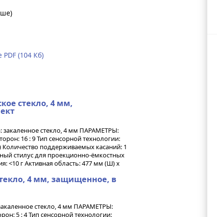
ыше)
PDF (104 Кб)
ское стекло, 4 мм,
лект
 закаленное стекло, 4 мм ПАРАМЕТРЫ:
орон: 16 : 9 Тип сенсорной технологии:
) Количество поддерживаемых касаний: 1
льный стилус для проекционно-ёмкостных
я: <10 г Активная область: 477 мм (Ш) х
стекло, 4 мм, защищенное, в
закаленное стекло, 4 мм ПАРАМЕТРЫ:
рон: 5 : 4 Тип сенсорной технологии: