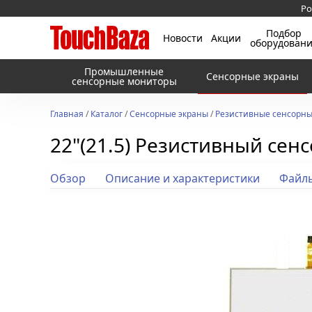
Ро
Подбор
Новости
Акции
оборудован
Промышленные
Сенсорные экраны
сенсорные мониторы
Главная
/
Каталог
/
Сенсорные экраны
/
Резистивные сенсорны
22"(21.5) Резистивный се
Обзор
Описание и характеристики
Файл