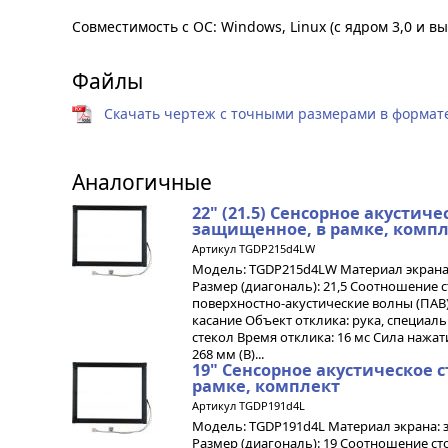
Совместимость с ОС: Windows, Linux (с ядром 3,0 и в
Файлы
Скачать чертеж с точными размерами в формате 
Аналогичные
22" (21.5) Cенсорное акустиче
защищенное, в рамке, комп
Артикул TGDP215d4LW
Модель: TGDP215d4LW Материал экрана:
Размер (диагональ): 21,5 Соотношение ст
поверхностно-акустические волны (ПАВ
касание Объект отклика: рука, специа
стекол Время отклика: 16 мс Сила нажати
268 мм (В)...
19" Cенсорное акустическое 
рамке, комплект
Артикул TGDP191d4L
Модель: TGDP191d4L Материал экрана: 
Размер (диагональ): 19 Соотношение сто