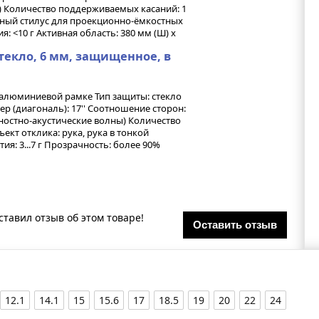
) Количество поддерживаемых касаний: 1
льный стилус для проекционно-ёмкостных
я: <10 г Активная область: 380 мм (Ш) х
стекло, 6 мм, защищенное, в
алюминиевой рамке Тип защиты: стекло
 (диагональ): 17'' Соотношение сторон:
хностно-акустические волны) Количество
ект отклика: рука, рука в тонкой
ия: 3...7 г Прозрачность: более 90%
ставил отзыв об этом товаре!
Оставить отзыв
12.1
14.1
15
15.6
17
18.5
19
20
22
24