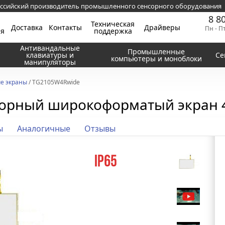
ссийский производитель промышленного сенсорного оборудования
8 8
Техническая
Доставка
Контакты
Драйверы
Пн - П
ия
поддержка
Антивандальные
Промышленные
клавиатуры и
Се
компьютеры и моноблоки
манипуляторы
е экраны
/ TG2105W4Rwide
нсорный широкоформатый экран 
ы
Аналогичные
Отзывы