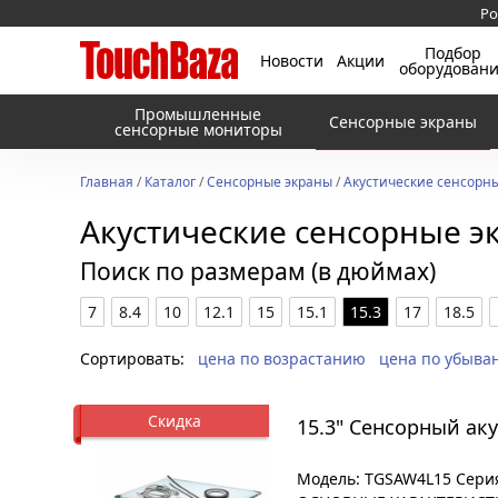
Ро
Подбор
Новости
Акции
оборудован
Промышленные
Сенсорные экраны
сенсорные мониторы
Главная
/
Каталог
/
Сенсорные экраны
/
Акустические сенсорн
Акустические сенсорные э
Поиск по размерам (в дюймах)
7
8.4
10
12.1
15
15.1
15.3
17
18.5
Сортировать:
цена по возрастанию
цена по убыва
Скидка
15.3" Сенсорный ак
Модель: TGSAW4L15 Серия