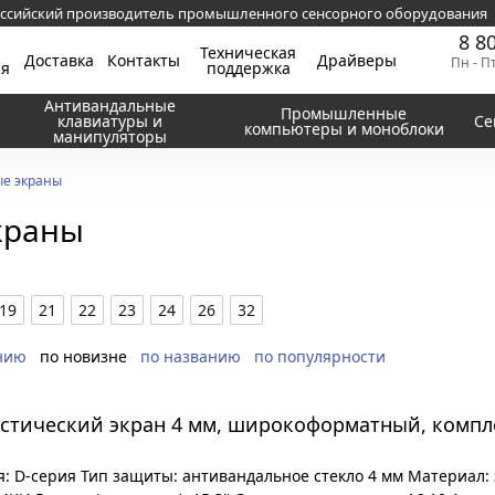
ссийский производитель промышленного сенсорного оборудования
8 8
Техническая
Доставка
Контакты
Драйверы
Пн - П
ия
поддержка
Антивандальные
Промышленные
клавиатуры и
Се
компьютеры и моноблоки
манипуляторы
ые экраны
краны
19
21
22
23
24
26
32
нию
по новизне
по названию
по популярности
устический экран 4 мм, широкоформатный, компл
: D-серия Тип защиты: антивандальное стекло 4 мм Материал: 