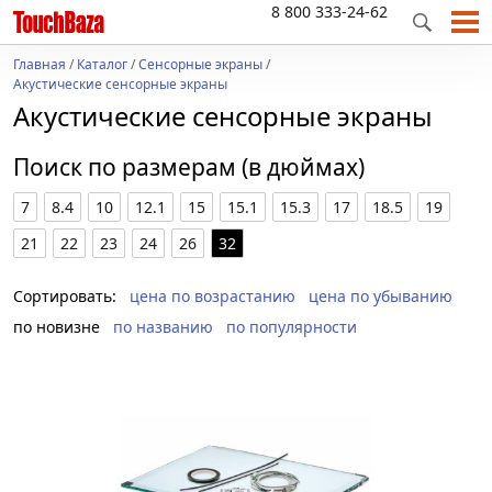
8 800 333-24-62
Главная
/
Каталог
/
Сенсорные экраны
/
Акустические сенсорные экраны
Акустические сенсорные экраны
Поиск по размерам (в дюймах)
7
8.4
10
12.1
15
15.1
15.3
17
18.5
19
21
22
23
24
26
32
Сортировать:
цена по возрастанию
цена по убыванию
по новизне
по названию
по популярности