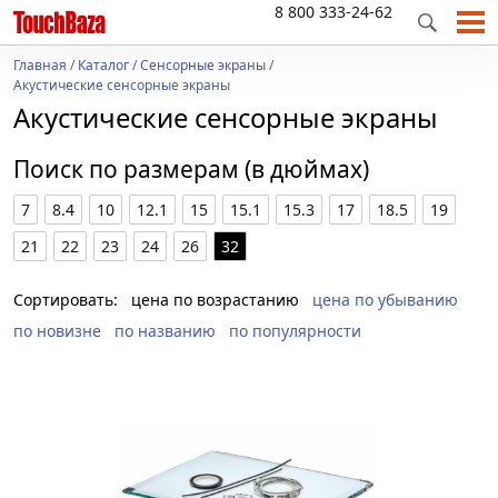
8 800 333-24-62
Главная
/
Каталог
/
Сенсорные экраны
/
Акустические сенсорные экраны
Акустические сенсорные экраны
Поиск по размерам (в дюймах)
7
8.4
10
12.1
15
15.1
15.3
17
18.5
19
21
22
23
24
26
32
Сортировать:
цена по возрастанию
цена по убыванию
по новизне
по названию
по популярности