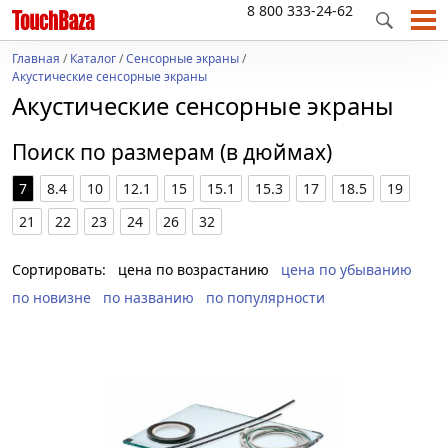
8 800 333-24-62
Главная
/
Каталог
/
Сенсорные экраны
/
Акустические сенсорные экраны
Акустические сенсорные экраны
Поиск по размерам (в дюймах)
7
8.4
10
12.1
15
15.1
15.3
17
18.5
19
21
22
23
24
26
32
Сортировать:
цена по возрастанию
цена по убыванию
по новизне
по названию
по популярности