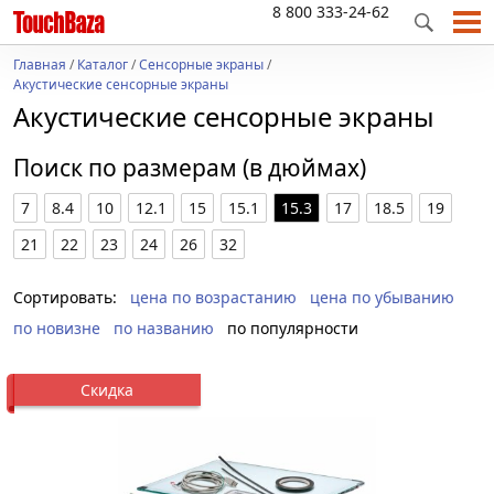
8 800 333-24-62
Главная
/
Каталог
/
Сенсорные экраны
/
Акустические сенсорные экраны
Акустические сенсорные экраны
Поиск по размерам (в дюймах)
7
8.4
10
12.1
15
15.1
15.3
17
18.5
19
21
22
23
24
26
32
Сортировать:
цена по возрастанию
цена по убыванию
по новизне
по названию
по популярности
Скидка