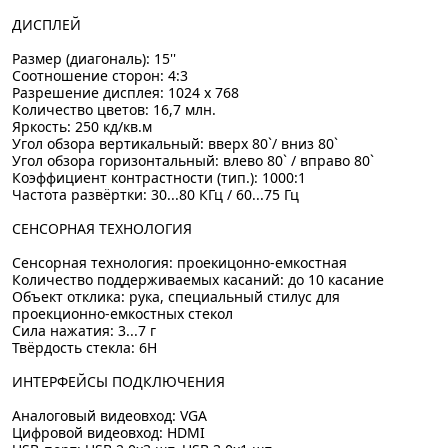
ДИСПЛЕЙ
Размер (диагональ): 15''
Соотношение сторон: 4:3
Разрешение дисплея: 1024 х 768
Количество цветов: 16,7 млн.
Яркость: 250 кд/кв.м
Угол обзора вертикальный: вверх 80`/ вниз 80`
Угол обзора горизонтальный: влево 80` / вправо 80`
Коэффициент контрастности (тип.): 1000:1
Частота развёртки: 30...80 КГц / 60...75 Гц
СЕНСОРНАЯ ТЕХНОЛОГИЯ
Сенсорная технология: проекицонно-емкостная
Количество поддерживаемых касаний: до 10 касание
Объект отклика: рука, специальный стилус для
проекционно-емкостных стекол
Сила нажатия: 3...7 г
Твёрдость стекла: 6H
ИНТЕРФЕЙСЫ ПОДКЛЮЧЕНИЯ
Аналоговый видеовход: VGA
Цифровой видеовход: HDMI