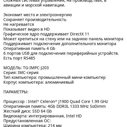
сложных системах управления, на производствах, в
авиации и морской навигации.
Экономит место и электроэнергию
Сохраняет производительность
Не нагревается
Показывает видео в HD
Графическое ядро поддерживает DirectX 11
Может крепиться на стену или на заднюю панель монитора
Поддерживает подключение дополнительного монитора
Оперативная память 4 Gb
6 портов USB для подключения периферийных устройств.
Есть порт RS485
МОДЕЛЬ: TG-IMPC-J203
Серия: IMC-серия
Тип компьютера: промышленный мини-компьютер
Корпус компьютера: алюминиевый
ПАРАМЕТРЫ:
Процессор : Intel^ Celeron^ J1900 Quad Core 1.99 GHz
Оперативная память: 4Gb DDR3L 1333 MHz SoDimm
Жесткий диск: SSD 64 Gb
Видеокарта: интегрированная, Intel HD
Предустановленная ОС:
Ширина компьютера: 214 мм