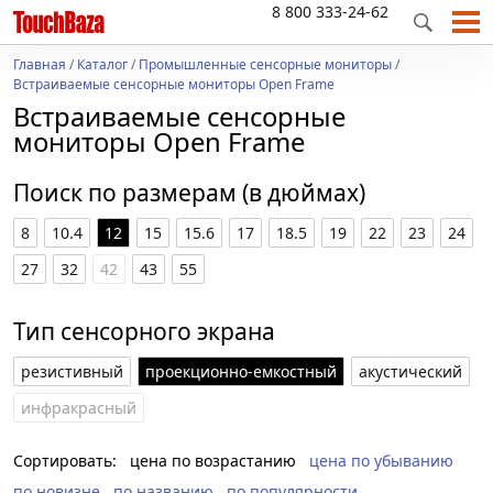
8 800 333-24-62
Главная
/
Каталог
/
Промышленные сенсорные мониторы
/
Встраиваемые сенсорные мониторы Open Frame
Встраиваемые сенсорные
мониторы Open Frame
Поиск по размерам (в дюймах)
8
10.4
12
15
15.6
17
18.5
19
22
23
24
27
32
42
43
55
Тип сенсорного экрана
резистивный
проекционно-емкостный
акустический
инфракрасный
Сортировать:
цена по возрастанию
цена по убыванию
по новизне
по названию
по популярности