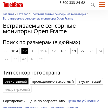
8 800 333-24-62
Главная
/
Каталог
/
Промышленные сенсорные мониторы
/
Встраиваемые сенсорные мониторы Open Frame
Встраиваемые сенсорные
мониторы Open Frame
Поиск по размерам (в дюймах)
8
10.4
12
15
15.6
17
18.5
19
22
23
24
27
32
42
43
55
Тип сенсорного экрана
резистивный
проекционно-емкостный
акустический
инфракрасный
Сортировать:
цена по возрастанию
цена по убыванию
по новизне
по названию
по популярности