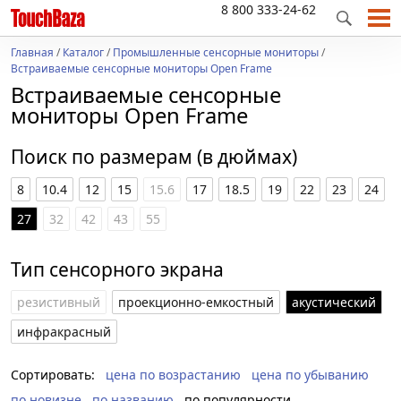
8 800 333-24-62
Главная
/
Каталог
/
Промышленные сенсорные мониторы
/
Встраиваемые сенсорные мониторы Open Frame
Встраиваемые сенсорные
мониторы Open Frame
Поиск по размерам (в дюймах)
8
10.4
12
15
15.6
17
18.5
19
22
23
24
27
32
42
43
55
Тип сенсорного экрана
резистивный
проекционно-емкостный
акустический
инфракрасный
Сортировать:
цена по возрастанию
цена по убыванию
по новизне
по названию
по популярности