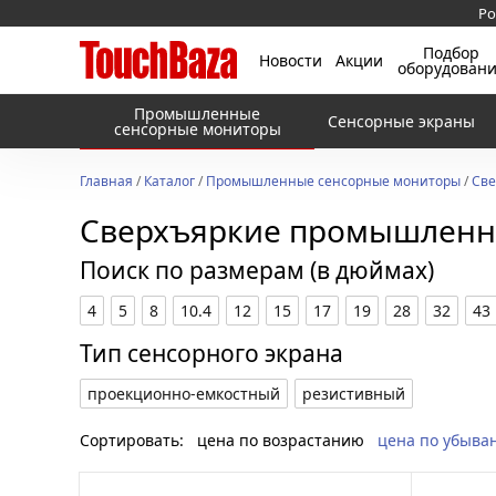
Ро
Подбор
Новости
Акции
оборудован
Промышленные
Сенсорные экраны
сенсорные мониторы
Главная
/
Каталог
/
Промышленные сенсорные мониторы
/
Све
Сверхъяркие промышленн
Поиск по размерам (в дюймах)
4
5
8
10.4
12
15
17
19
28
32
43
Тип сенсорного экрана
проекционно-емкостный
резистивный
Сортировать:
цена по возрастанию
цена по убыва