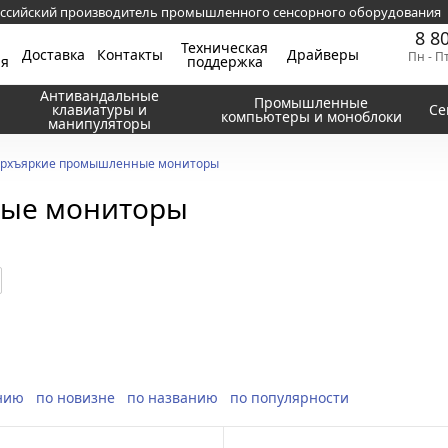
ссийский производитель промышленного сенсорного оборудования
8 8
Техническая
Доставка
Контакты
Драйверы
Пн - П
ия
поддержка
Антивандальные
Промышленные
клавиатуры и
Се
компьютеры и моноблоки
манипуляторы
рхъяркие промышленные мониторы
ые мониторы
нию
по новизне
по названию
по популярности