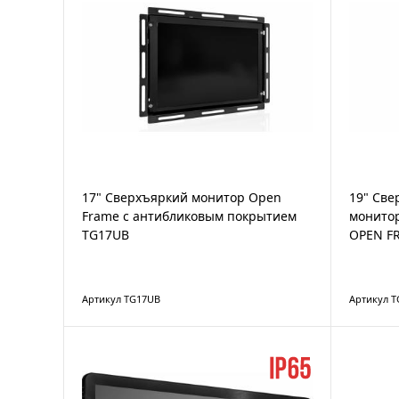
17" Сверхъяркий монитор Open
19" Св
Frame с антибликовым покрытием
монито
TG17UB
OPEN F
Артикул TG17UB
Артикул 