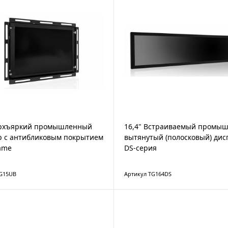
ерхъяркий промышленный
16,4" Встраиваемый промы
р с антибликовым покрытием
вытянутый (полосковый) дис
ame
DS-серия
TG15UB
Артикул TG164DS