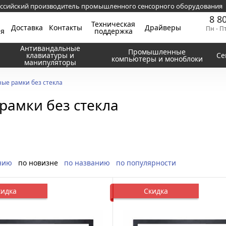
ссийский производитель промышленного сенсорного оборудования
8 8
Техническая
Доставка
Контакты
Драйверы
Пн - П
ия
поддержка
Антивандальные
Промышленные
клавиатуры и
Се
компьютеры и моноблоки
манипуляторы
ые рамки без стекла
амки без стекла
нию
по новизне
по названию
по популярности
кидка
Скидка