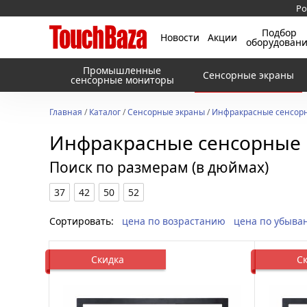
Ро
Подбор
Новости
Акции
оборудован
Промышленные
Сенсорные экраны
сенсорные мониторы
Главная
/
Каталог
/
Сенсорные экраны
/
Инфракрасные сенсорн
Инфракрасные сенсорные р
Поиск по размерам (в дюймах)
37
42
50
52
Сортировать:
цена по возрастанию
цена по убыва
Скидка
С