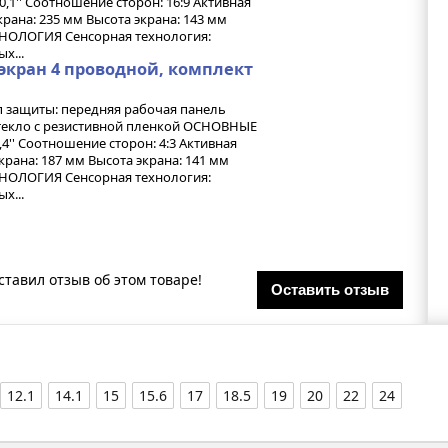
,1'' Соотношение сторон: 16:9 Активная
крана: 235 мм Высота экрана: 143 мм
ХНОЛОГИЯ Сенсорная технология:
х...
экран 4 проводной, комплект
п защиты: передняя рабочая панель
стекло с резистивной пленкой ОСНОВНЫЕ
4'' Соотношение сторон: 4:3 Активная
крана: 187 мм Высота экрана: 141 мм
ХНОЛОГИЯ Сенсорная технология:
х...
ставил отзыв об этом товаре!
Оставить отзыв
12.1
14.1
15
15.6
17
18.5
19
20
22
24