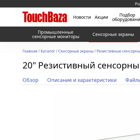
Ро
Подбор
Новости
Акции
оборудован
Промышленные
Сенсорные экраны
сенсорные мониторы
Главная
/
Каталог
/
Сенсорные экраны
/
Резистивные сенсорны
20" Резистивный сенсорны
Обзор
Описание и характеристики
Файл