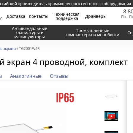
ссийский производитель промышленного сенсорного оборудования
8 8
Техническая
Доставка
Контакты
Драйверы
Пн - П
ия
поддержка
Антивандальные
Промышленные
клавиатуры и
Се
компьютеры и моноблоки
манипуляторы
е экраны
/ TG2001W4R
й экран 4 проводной, комплект
ы
Аналогичные
Отзывы