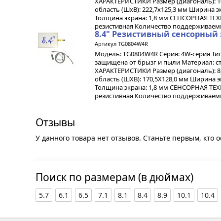
ХАРАКТЕРИСТИКИ Размер (диагональ): 10
область (ШхВ): 222,7х125,3 мм Ширина э
Толщина экрана: 1,8 мм СЕНСОРНАЯ ТЕ
резистивная Количество поддерживаемы
8.4" Резистивный сенсорный 
Артикул TG0804W4R
Модель: TG0804W4R Серия: 4W-серия Ти
защищена от брызг и пыли Материал: 
ХАРАКТЕРИСТИКИ Размер (диагональ): 8,
область (ШХВ): 170,5Х128,0 мм Ширина э
Толщина экрана: 1,8 мм СЕНСОРНАЯ ТЕ
резистивная Количество поддерживаемы
Отзывы
У данного товара нет отзывов. Станьте первым, кто о
Поиск по размерам (в дюймах)
5.7
6.1
6.5
7.1
8.1
8.4
8.9
10.1
10.4