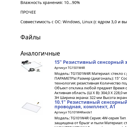
Влажность хранения: 10...90%
ПРОЧЕЕ
Совместимость с ОС: Windows, Linux (с ядром 3,0 и в
Файлы
Аналогичные
15" Резистивный сенсорный 
Артикул TG1501W4R
Модель: TG1501W4R Материал: стекло с
ПАРАМЕТРЫ Размер (диагональ): 15'' Соо
технология: резистивная Количество по
Объект отклика любой предмет Время от
Активная область (Ш X В): 304,0 X 228,0
3H Ширина экрана: 322 мм Высота экрана:
10.1" Резистивный сенсорны
проводная, комплект, А1
Артикул TG101W4Rwide1
Модель: TG101W4R Серия: 4W-серия Тип
защищена от брызг и пыли Материал: 