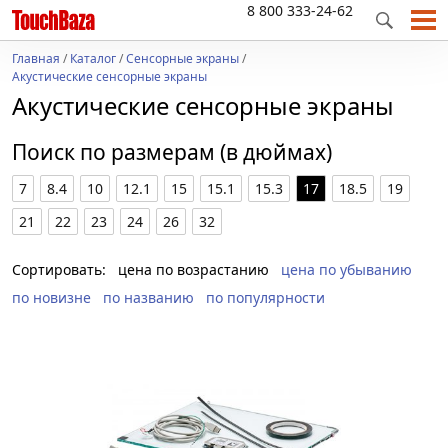
8 800 333-24-62
Главная
/
Каталог
/
Сенсорные экраны
/
Акустические сенсорные экраны
Акустические сенсорные экраны
Поиск по размерам (в дюймах)
7
8.4
10
12.1
15
15.1
15.3
17
18.5
19
21
22
23
24
26
32
Сортировать:
цена по возрастанию
цена по убыванию
по новизне
по названию
по популярности