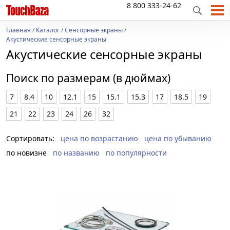
8 800 333-24-62
Главная
/
Каталог
/
Сенсорные экраны
/
Акустические сенсорные экраны
Акустические сенсорные экраны
Поиск по размерам (в дюймах)
7
8.4
10
12.1
15
15.1
15.3
17
18.5
19
21
22
23
24
26
32
Сортировать:
цена по возрастанию
цена по убыванию
по новизне
по названию
по популярности