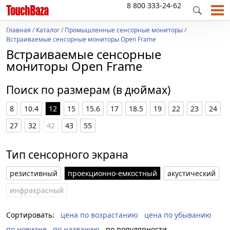
8 800 333-24-62
Главная
/
Каталог
/
Промышленные сенсорные мониторы
/
Встраиваемые сенсорные мониторы Open Frame
Встраиваемые сенсорные
мониторы Open Frame
Поиск по размерам (в дюймах)
8
10.4
12
15
15.6
17
18.5
19
22
23
24
27
32
42
43
55
Тип сенсорного экрана
резистивный
проекционно-емкостный
акустический
инфракрасный
Сортировать:
цена по возрастанию
цена по убыванию
по новизне
по названию
по популярности