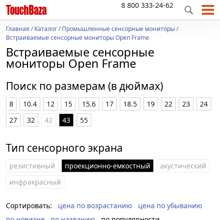
8 800 333-24-62
Главная
/
Каталог
/
Промышленные сенсорные мониторы
/
Встраиваемые сенсорные мониторы Open Frame
Встраиваемые сенсорные
мониторы Open Frame
Поиск по размерам (в дюймах)
8
10.4
12
15
15.6
17
18.5
19
22
23
24
27
32
42
43
55
Тип сенсорного экрана
резистивный
проекционно-емкостный
акустический
инфракрасный
Сортировать:
цена по возрастанию
цена по убыванию
по новизне
по названию
по популярности