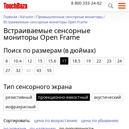
8 800 333-24-62
Главная
/
Каталог
/
Промышленные сенсорные мониторы
/
Встраиваемые сенсорные мониторы Open Frame
Встраиваемые сенсорные
мониторы Open Frame
Поиск по размерам (в дюймах)
8
10.4
12
15
15.6
17
18.5
19
22
23
24
27
32
42
43
55
Тип сенсорного экрана
резистивный
проекционно-емкостный
акустический
инфракрасный
Сортировать:
цена по возрастанию
цена по убыванию
по новизне
по названию
по популярности