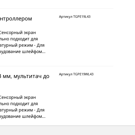
Артикул TGPE19L43
онтроллером
 Сенсорный экран
льно подходит для
атурный режим - Для
рудование шлейфом...
Артикул TGPE19WL43
 мм, мультитач до
 Сенсорный экран
льно подходит для
атурный режим - Для
рудование шлейфом...