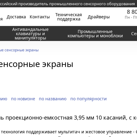
ссийский производитель промышленного сенсорного оборудования
8 8
Техническая
Доставка
Контакты
Драйверы
Пн - П
ия
поддержка
Антивандальные
Промышленные
клавиатуры и
Се
компьютеры и моноблоки
манипуляторы
ые сенсорные экраны
енсорные экраны
нию
по новизне
по названию
по популярности
ль проекционно-емкостная 3,95 мм 10 касаний, с 
 технология поддерживает мультитач и жестовое управление -