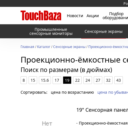
Ро
Подбор
Новости
Акции
оборудован
Промышленные
Сенсорные экраны
сенсорные мониторы
Главная
/
Каталог
/
Сенсорные экраны
/
Проекционно-ёмкостн
Проекционно-ёмкостные с
Поиск по размерам (в дюймах)
8
15
15.6
17
19
22
24
27
32
43
Сортировать:
цена по возрастанию
цена по убыва
19" Сенсорная пане
- Проекционно-ёмкостная