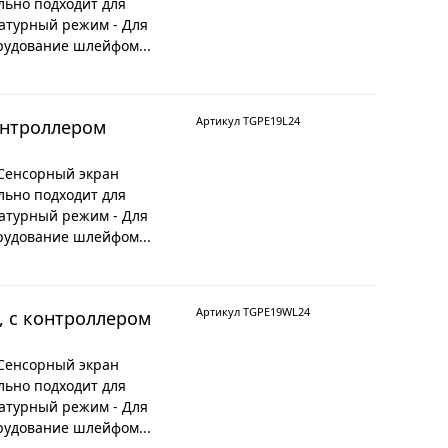
льно подходит для
атурный режим - Для
рудование шлейфом...
Артикул TGPE19L24
онтроллером
 Сенсорный экран
льно подходит для
атурный режим - Для
рудование шлейфом...
Артикул TGPE19WL24
, с контроллером
 Сенсорный экран
льно подходит для
атурный режим - Для
рудование шлейфом...