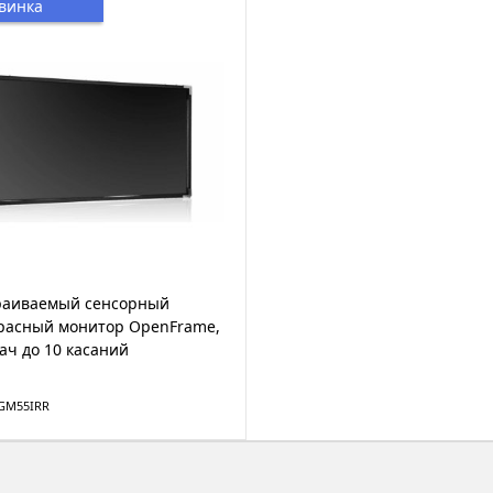
винка
траиваемый сенсорный
расный монитор OpenFrame,
ач до 10 касаний
TGM55IRR