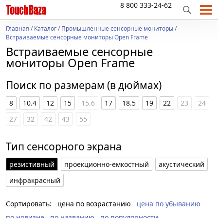
8 800 333-24-62
Главная
/
Каталог
/
Промышленные сенсорные мониторы
/
Встраиваемые сенсорные мониторы Open Frame
Встраиваемые сенсорные
мониторы Open Frame
Поиск по размерам (в дюймах)
8
10.4
12
15
15.6
17
18.5
19
22
23
24
27
32
42
43
55
Тип сенсорного экрана
резистивный
проекционно-емкостный
акустический
инфракрасный
Сортировать:
цена по возрастанию
цена по убыванию
по новизне
по названию
по популярности