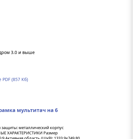
ядром 3.0 и выше
PDF (857 Кб)
рамка мультитач на 6
п защиты: металлический корпус
НЫЕ ХАРАКТЕРИСТИКИ Размер
6:9 Активная область (ШхВ): 1333,9х749,80