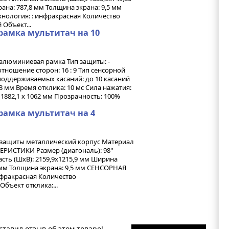
ана: 787,8 мм Толщина экрана: 9,5 мм
ология: : инфракрасная Количество
 Объект...
рамка мультитач на 10
алюминиевая рамка Тип защиты: -
тношение сторон: 16 : 9 Тип сенсорной
поддерживаемых касаний: до 10 касаний
 мм Время отклика: 10 мс Сила нажатия:
 1882,1 x 1062 мм Прозрачность: 100%
рамка мультитач на 4
 защиты металлический корпус Материал
ИСТИКИ Размер (диагональ): 98''
асть (ШxВ): 2159,9x1215,9 мм Ширина
9 мм Толщина экрана: 9,5 мм СЕНСОРНАЯ
фракрасная Количество
бъект отклика:...
ставил отзыв об этом товаре!