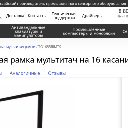
ссийский производитель промышленного сенсорного оборудования
8 8
Техническая
Доставка
Контакты
Драйверы
Пн - П
ия
поддержка
Антивандальные
Промышленные
клавиатуры и
Се
компьютеры и моноблоки
манипуляторы
ые мультитач рамки
/ TG1655IRMTS
я рамка мультитач на 16 касаний
ы
Аналогичные
Отзывы