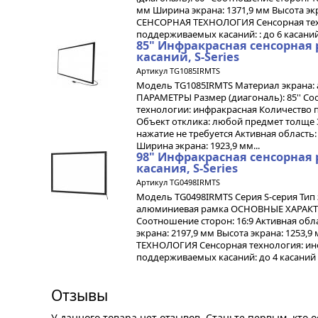
мм Ширина экрана: 1371,9 мм Высота экр
СЕНСОРНАЯ ТЕХНОЛОГИЯ Сенсорная техн
поддерживаемых касаний: : до 6 касаний
85" Инфракрасная сенсорная 
касаний, S-Series
Артикул TG1085IRMTS
Модель TG1085IRMTS Материал экрана: 
ПАРАМЕТРЫ Размер (диагональ): 85'' Соо
технологии: инфракрасная Количество 
Объект отклика: любой предмет толще 3
нажатие не требуется Активная область:
Ширина экрана: 1923,9 мм...
98" Инфракрасная сенсорная 
касания, S-Series
Артикул TG0498IRMTS
Модель TG0498IRMTS Серия S-серия Тип
алюминиевая рамка ОСНОВНЫЕ ХАРАКТЕР
Соотношение сторон: 16:9 Активная обл
экрана: 2197,9 мм Высота экрана: 1253,
ТЕХНОЛОГИЯ Сенсорная технология: ин
поддерживаемых касаний: до 4 касаний О
Отзывы
У данного товара нет отзывов. Станьте первым, кто о