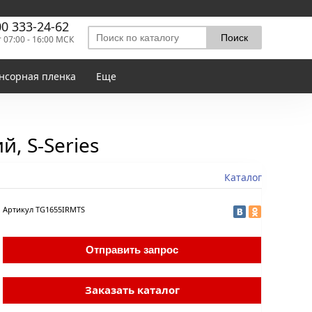
00 333-24-62
т 07:00 - 16:00 МСК
нсорная пленка
Еще
, S-Series
Каталог
Артикул
TG1655IRMTS
Отправить запрос
Заказать каталог