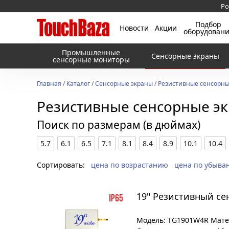
Ро
Подбор
Новости
Акции
оборудован
Промышленные
Сенсорные экраны
сенсорные мониторы
Главная
/
Каталог
/
Сенсорные экраны
/
Резистивные сенсорны
Резистивные сенсорные э
Поиск по размерам (в дюймах)
5.7
6.1
6.5
7.1
8.1
8.4
8.9
10.1
10.4
Сортировать:
цена по возрастанию
цена по убыва
19" Резистивный с
Модель: TG1901W4R Матер