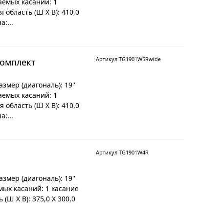
аемых касаний: 1
 область (Ш X В): 410,0
:...
Артикул TG1901W5Rwide
комплект
мер (диагональ): 19''
аемых касаний: 1
 область (Ш X В): 410,0
:...
Артикул TG1901W4R
мер (диагональ): 19''
мых касаний: 1 касание
(Ш X В): 375,0 X 300,0