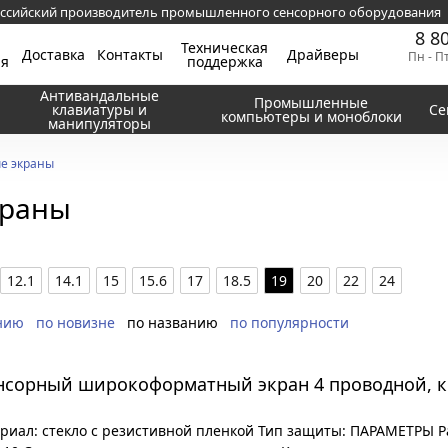
ссийский производитель промышленного сенсорного оборудования
8 8
Техническая
Доставка
Контакты
Драйверы
Пн - П
ия
поддержка
Антивандальные
Промышленные
клавиатуры и
Се
компьютеры и моноблоки
манипуляторы
е экраны
краны
12.1
14.1
15
15.6
17
18.5
19
20
22
24
нию
по новизне
по названию
по популярности
енсорный широкоформатный экран 4 проводной, 
иал: стекло с резистивной пленкой Тип защиты: ПАРАМЕТРЫ Раз