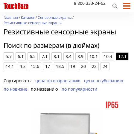
8 800 333-24-62
Главная
/
Каталог
/
Сенсорные экраны
/
Резистивные сенсорные экраны
Резистивные сенсорные экраны
Поиск по размерам (в дюймах)
5.7
6.1
6.5
7.1
8.1
8.4
8.9
10.1
10.4
12.1
14.1
15
15.6
17
18.5
19
20
22
24
Сортировать:
цена по возрастанию
цена по убыванию
по новизне
по названию
по популярности